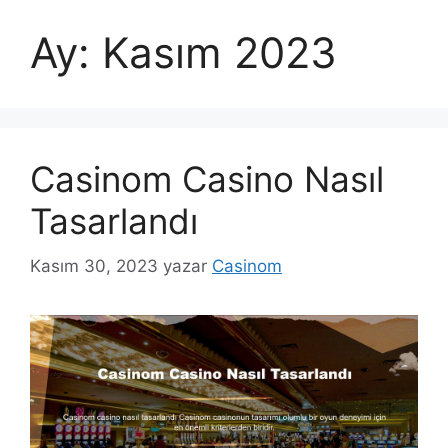
Ay:
Kasım 2023
Casinom Casino Nasıl
Tasarlandı
Kasım 30, 2023
yazar
Casinom