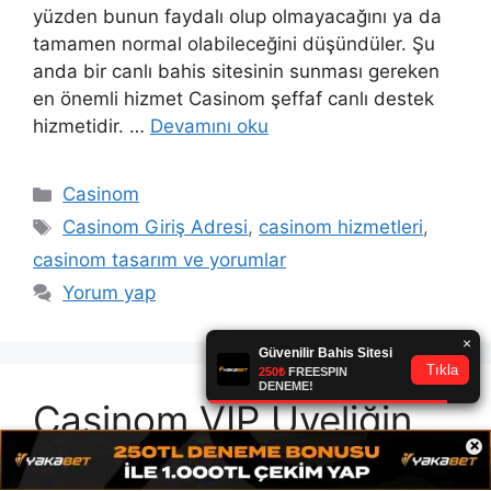
yüzden bunun faydalı olup olmayacağını ya da
tamamen normal olabileceğini düşündüler. Şu
anda bir canlı bahis sitesinin sunması gereken
en önemli hizmet Casinom şeffaf canlı destek
hizmetidir. …
Devamını oku
Kategoriler
Casinom
Etiketler
Casinom Giriş Adresi
,
casinom hizmetleri
,
casinom tasarım ve yorumlar
Yorum yap
Casinom VIP Üyeliğin
×
Faydaları