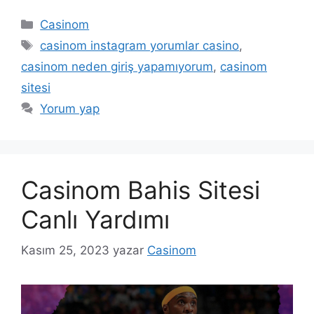
Kategoriler
Casinom
Etiketler
casinom instagram yorumlar casino
,
casinom neden giriş yapamıyorum
,
casinom
sitesi
Yorum yap
Casinom Bahis Sitesi
Canlı Yardımı
Kasım 25, 2023
yazar
Casinom