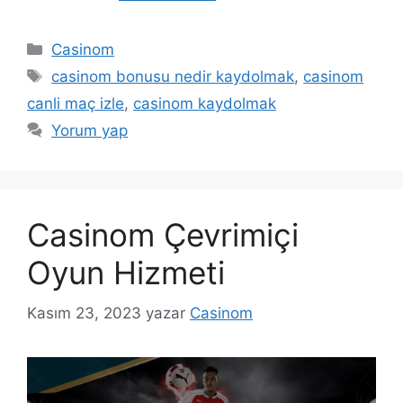
Kategoriler
Casinom
Etiketler
casinom bonusu nedir kaydolmak
,
casinom
canli maç izle
,
casinom kaydolmak
Yorum yap
Casinom Çevrimiçi
Oyun Hizmeti
Kasım 23, 2023
yazar
Casinom