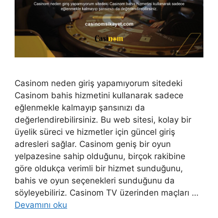
Casinom neden giriş yapamıyorum sitedeki
Casinom bahis hizmetini kullanarak sadece
eğlenmekle kalmayıp şansınızı da
değerlendirebilirsiniz. Bu web sitesi, kolay bir
üyelik süreci ve hizmetler için güncel giriş
adresleri sağlar. Casinom geniş bir oyun
yelpazesine sahip olduğunu, birçok rakibine
göre oldukça verimli bir hizmet sunduğunu,
bahis ve oyun seçenekleri sunduğunu da
söyleyebiliriz. Casinom TV üzerinden maçları …
Devamını oku