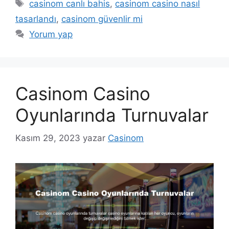
Etiketler
casinom canlı bahis
,
casinom casino nasıl
tasarlandı
,
casinom güvenlir mi
Yorum yap
Casinom Casino
Oyunlarında Turnuvalar
Kasım 29, 2023
yazar
Casinom