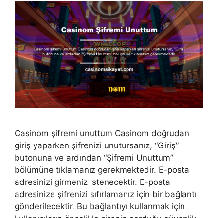
Casinom şifremi unuttum Casinom doğrudan
giriş yaparken şifrenizi unutursanız, “Giriş”
butonuna ve ardından “Şifremi Unuttum”
bölümüne tıklamanız gerekmektedir. E-posta
adresinizi girmeniz istenecektir. E-posta
adresinize şifrenizi sıfırlamanız için bir bağlantı
gönderilecektir. Bu bağlantıyı kullanmak için