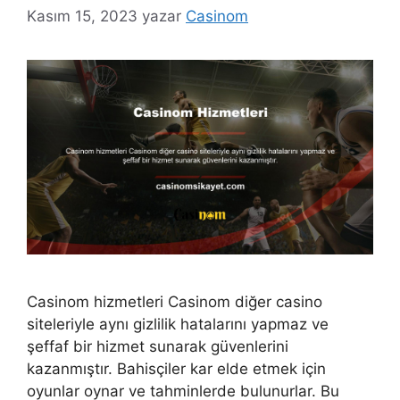
Kasım 15, 2023
yazar
Casinom
Casinom hizmetleri Casinom diğer casino
siteleriyle aynı gizlilik hatalarını yapmaz ve
şeffaf bir hizmet sunarak güvenlerini
kazanmıştır. Bahisçiler kar elde etmek için
oyunlar oynar ve tahminlerde bulunurlar. Bu