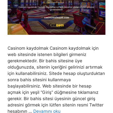
Casinom kaydolmak Casinom kaydolmak için
web sitesinde istenen bilgileri girmeniz
gerekmektedir. Bir bahis sitesine üye
olduğunuzda, sitenin içeriğini gelirinizi artırmak
için kullanabilirsiniz. Sitede hesap oluşturduktan
sonra bahis sitesini kullanmaya
başlayabilirsiniz. Web sitesinde bir hesap
açmak için yeşil “Giriş” düğmesine tıklamanız
gerekir. Bir bahis sitesi üyesinin güncel giriş
adresini görmek için lütfen sitenin resmi Twitter
hesabının …
Devamını oku