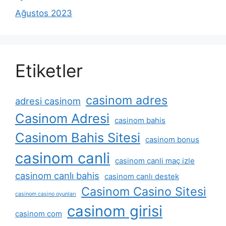
Ağustos 2023
Etiketler
casinom adres
adresi casinom
Casinom Adresi
casinom bahis
Casinom Bahis Sitesi
casinom bonus
casinom canli
casinom canli maç izle
casinom canlı bahis
casinom canlı destek
Casinom Casino Sitesi
casinom casino oyunları
casinom girisi
casinom com