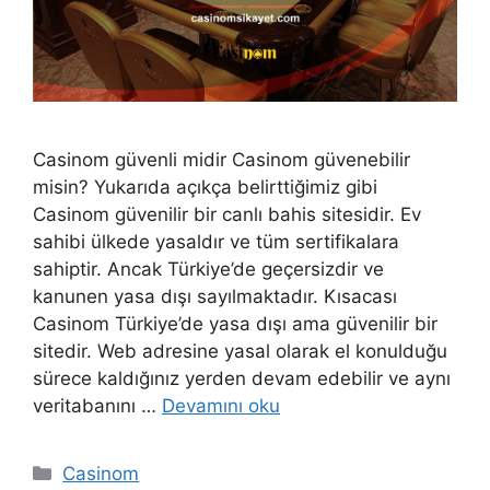
Casinom güvenli midir Casinom güvenebilir
misin? Yukarıda açıkça belirttiğimiz gibi
Casinom güvenilir bir canlı bahis sitesidir. Ev
sahibi ülkede yasaldır ve tüm sertifikalara
sahiptir. Ancak Türkiye’de geçersizdir ve
kanunen yasa dışı sayılmaktadır. Kısacası
Casinom Türkiye’de yasa dışı ama güvenilir bir
sitedir. Web adresine yasal olarak el konulduğu
sürece kaldığınız yerden devam edebilir ve aynı
veritabanını …
Devamını oku
Kategoriler
Casinom