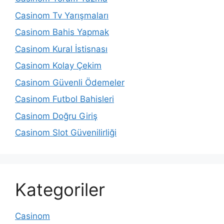
Casinom Tv Yarışmaları
Casinom Bahis Yapmak
Casinom Kural İstisnası
Casinom Kolay Çekim
Casinom Güvenli Ödemeler
Casinom Futbol Bahisleri
Casinom Doğru Giriş
Casinom Slot Güvenilirliği
Kategoriler
Casinom