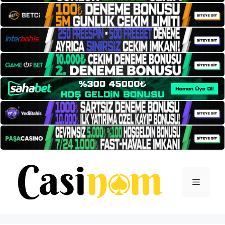
İçeriğe
atla
Menü