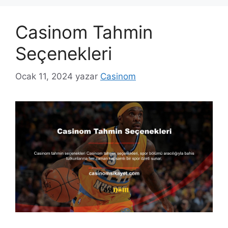
Casinom Tahmin
Seçenekleri
Ocak 11, 2024
yazar
Casinom