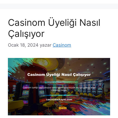
Casinom Üyeliği Nasıl
Çalışıyor
Ocak 18, 2024
yazar
Casinom