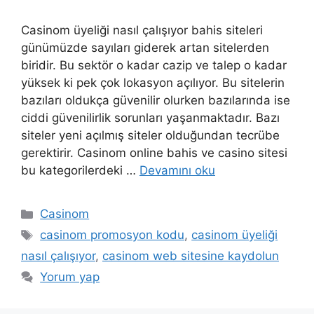
Casinom üyeliği nasıl çalışıyor bahis siteleri
günümüzde sayıları giderek artan sitelerden
biridir. Bu sektör o kadar cazip ve talep o kadar
yüksek ki pek çok lokasyon açılıyor. Bu sitelerin
bazıları oldukça güvenilir olurken bazılarında ise
ciddi güvenilirlik sorunları yaşanmaktadır. Bazı
siteler yeni açılmış siteler olduğundan tecrübe
gerektirir. Casinom online bahis ve casino sitesi
bu kategorilerdeki …
Devamını oku
Kategoriler
Casinom
Etiketler
casinom promosyon kodu
,
casinom üyeliği
nasıl çalışıyor
,
casinom web sitesine kaydolun
Yorum yap