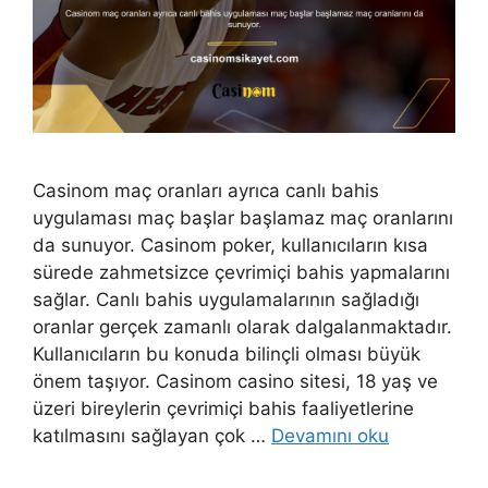
Casinom maç oranları ayrıca canlı bahis
uygulaması maç başlar başlamaz maç oranlarını
da sunuyor. Casinom poker, kullanıcıların kısa
sürede zahmetsizce çevrimiçi bahis yapmalarını
sağlar. Canlı bahis uygulamalarının sağladığı
oranlar gerçek zamanlı olarak dalgalanmaktadır.
Kullanıcıların bu konuda bilinçli olması büyük
önem taşıyor. Casinom casino sitesi, 18 yaş ve
üzeri bireylerin çevrimiçi bahis faaliyetlerine
katılmasını sağlayan çok …
Devamını oku