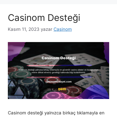
Casinom Desteği
Kasım 11, 2023
yazar
Casinom
Casinom desteği yalnızca birkaç tıklamayla en