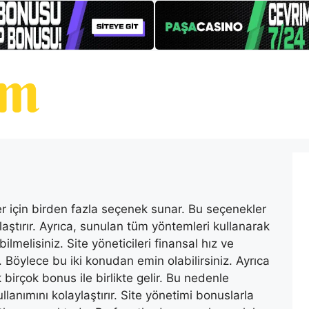
mler için birden fazla seçenek sunar. Bu seçenekler
aştırır. Ayrıca, sunulan tüm yöntemleri kullanarak
ilmelisiniz. Site yöneticileri finansal hız ve
. Böylece bu iki konudan emin olabilirsiniz. Ayrıca
 birçok bonus ile birlikte gelir. Bu nedenle
ullanımını kolaylaştırır. Site yönetimi bonuslarla