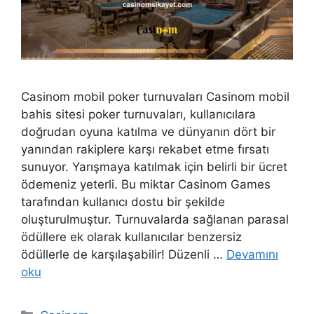
Casinom mobil poker turnuvaları Casinom mobil
bahis sitesi poker turnuvaları, kullanıcılara
doğrudan oyuna katılma ve dünyanın dört bir
yanından rakiplere karşı rekabet etme fırsatı
sunuyor. Yarışmaya katılmak için belirli bir ücret
ödemeniz yeterli. Bu miktar Casinom Games
tarafından kullanıcı dostu bir şekilde
oluşturulmuştur. Turnuvalarda sağlanan parasal
ödüllere ek olarak kullanıcılar benzersiz
ödüllerle de karşılaşabilir! Düzenli …
Devamını
oku
Kategoriler