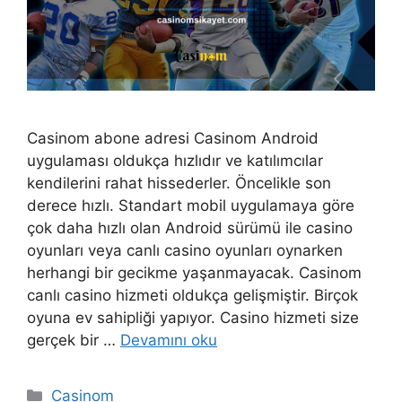
Casinom abone adresi Casinom Android
uygulaması oldukça hızlıdır ve katılımcılar
kendilerini rahat hissederler. Öncelikle son
derece hızlı. Standart mobil uygulamaya göre
çok daha hızlı olan Android sürümü ile casino
oyunları veya canlı casino oyunları oynarken
herhangi bir gecikme yaşanmayacak. Casinom
canlı casino hizmeti oldukça gelişmiştir. Birçok
oyuna ev sahipliği yapıyor. Casino hizmeti size
gerçek bir …
Devamını oku
Kategoriler
Casinom