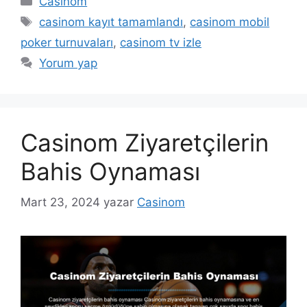
Casinom
Etiketler
casinom kayıt tamamlandı
,
casinom mobil
poker turnuvaları
,
casinom tv izle
Yorum yap
Casinom Ziyaretçilerin
Bahis Oynaması
Mart 23, 2024
yazar
Casinom