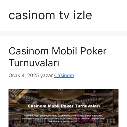
casinom tv izle
Casinom Mobil Poker
Turnuvaları
Ocak 4, 2025
yazar
Casinom