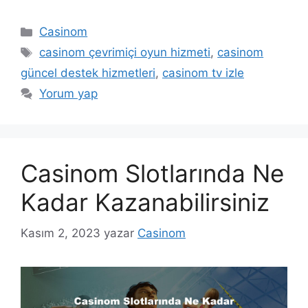
Kategoriler
Casinom
Etiketler
casinom çevrimiçi oyun hizmeti
,
casinom
güncel destek hizmetleri
,
casinom tv izle
Yorum yap
Casinom Slotlarında Ne
Kadar Kazanabilirsiniz
Kasım 2, 2023
yazar
Casinom