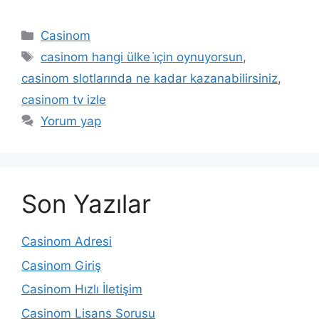
Kategoriler
Casinom
Etiketler
casinom hangi ülke i̇çin oynuyorsun
,
casinom slotlarında ne kadar kazanabilirsiniz
,
casinom tv izle
Yorum yap
Son Yazılar
Casinom Adresi
Casinom Giriş
Casinom Hızlı İletişim
Casinom Lisans Sorusu