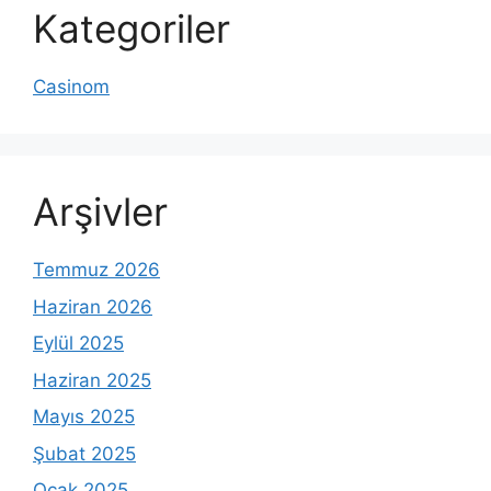
Kategoriler
Casinom
Arşivler
Temmuz 2026
Haziran 2026
Eylül 2025
Haziran 2025
Mayıs 2025
Şubat 2025
Ocak 2025