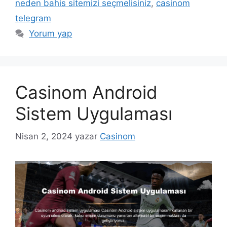
neden bahis sitemizi seçmelisiniz
,
casinom
telegram
Yorum yap
Casinom Android
Sistem Uygulaması
Nisan 2, 2024
yazar
Casinom