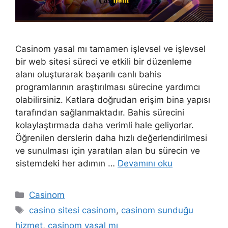
Casinom yasal mı tamamen işlevsel ve işlevsel
bir web sitesi süreci ve etkili bir düzenleme
alanı oluşturarak başarılı canlı bahis
programlarının araştırılması sürecine yardımcı
olabilirsiniz. Katlara doğrudan erişim bina yapısı
tarafından sağlanmaktadır. Bahis sürecini
kolaylaştırmada daha verimli hale geliyorlar.
Öğrenilen derslerin daha hızlı değerlendirilmesi
ve sunulması için yaratılan alan bu sürecin ve
sistemdeki her adımın …
Devamını oku
Kategoriler
Casinom
Etiketler
casino sitesi casinom
,
casinom sunduğu
hizmet
,
casinom yasal mı