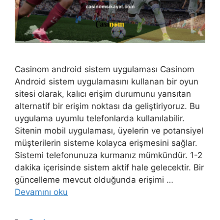
Casinom android sistem uygulaması Casinom
Android sistem uygulamasını kullanan bir oyun
sitesi olarak, kalıcı erişim durumunu yansıtan
alternatif bir erişim noktası da geliştiriyoruz. Bu
uygulama uyumlu telefonlarda kullanılabilir.
Sitenin mobil uygulaması, üyelerin ve potansiyel
müşterilerin sisteme kolayca erişmesini sağlar.
Sistemi telefonunuza kurmanız mümkündür. 1-2
dakika içerisinde sistem aktif hale gelecektir. Bir
güncelleme mevcut olduğunda erişimi …
Devamını oku