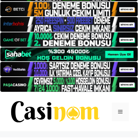
İçeriğe
atla
Menü