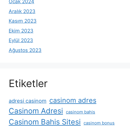
Ocak 2024
Aralık 2023
Kasım 2023
Ekim 2023
Eylül 2023
Ağustos 2023
Etiketler
casinom adres
adresi casinom
Casinom Adresi
casinom bahis
Casinom Bahis Sitesi
casinom bonus