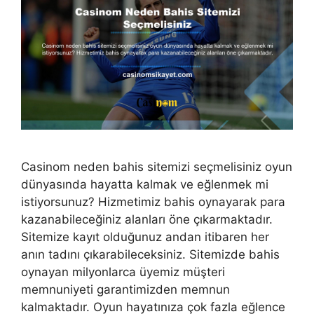
Casinom neden bahis sitemizi seçmelisiniz oyun
dünyasında hayatta kalmak ve eğlenmek mi
istiyorsunuz? Hizmetimiz bahis oynayarak para
kazanabileceğiniz alanları öne çıkarmaktadır.
Sitemize kayıt olduğunuz andan itibaren her
anın tadını çıkarabileceksiniz. Sitemizde bahis
oynayan milyonlarca üyemiz müşteri
memnuniyeti garantimizden memnun
kalmaktadır. Oyun hayatınıza çok fazla eğlence