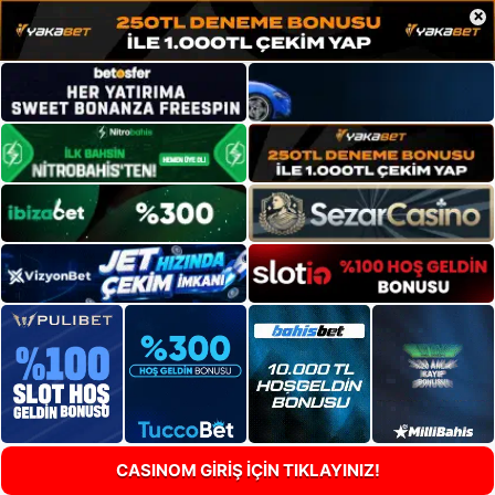
×
CASINOM GİRİŞ İÇİN TIKLAYINIZ!