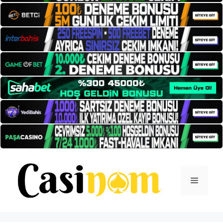
İçeriğe
atla
Menü