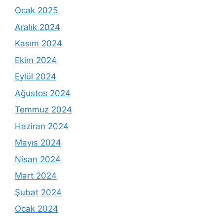
Ocak 2025
Aralık 2024
Kasım 2024
Ekim 2024
Eylül 2024
Ağustos 2024
Temmuz 2024
Haziran 2024
Mayıs 2024
Nisan 2024
Mart 2024
Şubat 2024
Ocak 2024