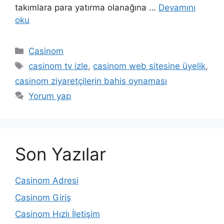
takımlara para yatırma olanağına …
Devamını
oku
Kategoriler
Casinom
Etiketler
casinom tv izle
,
casinom web sitesine üyelik
,
casinom ziyaretçilerin bahis oynaması
Yorum yap
Son Yazılar
Casinom Adresi
Casinom Giriş
Casinom Hızlı İletişim