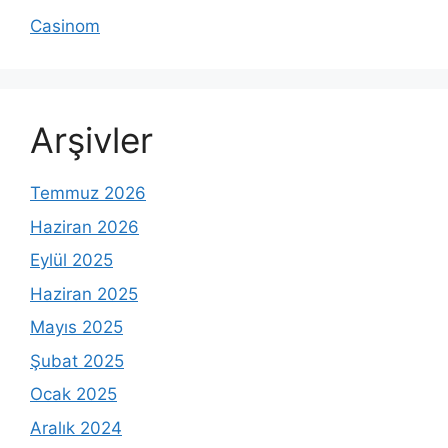
Casinom
Arşivler
Temmuz 2026
Haziran 2026
Eylül 2025
Haziran 2025
Mayıs 2025
Şubat 2025
Ocak 2025
Aralık 2024