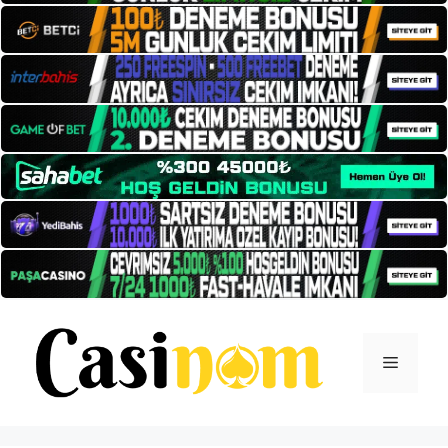
İçeriğe
atla
Menü