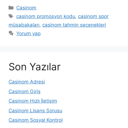
Kategoriler
Casinom
Etiketler
casinom promosyon kodu
,
casinom spor
müsabakaları
,
casinom tahmin seçenekleri
Yorum yap
Son Yazılar
Casinom Adresi
Casinom Giriş
Casinom Hızlı İletişim
Casinom Lisans Sorusu
Casinom Sosyal Kontrol