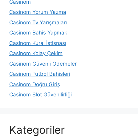
Casinom
Casinom Yorum Yazma
Casinom Tv Yarışmaları
Casinom Bahis Yapmak
Casinom Kural İstisnası
Casinom Kolay Çekim
Casinom Güvenli Ödemeler
Casinom Futbol Bahisleri
Casinom Doğru Giriş
Casinom Slot Güvenilirliği
Kategoriler