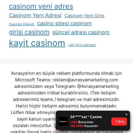
casinom yeni adres
Casinom Yeni Adresi
Casinom Yeni Giriş
casino sitesi casinom
Casinom Şikayet
girisi casinom
güncel adresi casinom
kayit casinom
yeni giris casinom
Avrasya'nın en büyük reklam platformunda olmak için
Microsoft Teams:
reklam@avrasyamarketing.com
adresimizden veya Telegram: @Avrasyamarketing
adresimizden irtibat kurabilirsiniz. (Tek iletişim
adreslerimiz teams / telegram ve mail adresimizdir.
Harici hiçbir iletişim adresimiz bulunmamaktadır.
Lütfen itibar etmeyiniz.) Türkiye yasalarına göre 7258
sayılı kanun uyarınca yasa dışı bahis oynamanın
cezaları mevcuttur. Şu an bulunduğunuz site hiç bir
şekilde illegal bahis oyunları oynatmıyor ve oynamaya