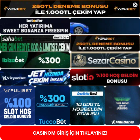
×
CASINOM GİRİŞ İÇİN TIKLAYINIZ!