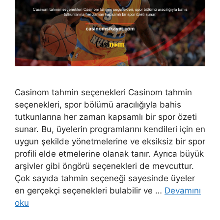
Casinom tahmin seçenekleri Casinom tahmin
seçenekleri, spor bölümü aracılığıyla bahis
tutkunlarına her zaman kapsamlı bir spor özeti
sunar. Bu, üyelerin programlarını kendileri için en
uygun şekilde yönetmelerine ve eksiksiz bir spor
profili elde etmelerine olanak tanır. Ayrıca büyük
arşivler gibi öngörü seçenekleri de mevcuttur.
Çok sayıda tahmin seçeneği sayesinde üyeler
en gerçekçi seçenekleri bulabilir ve …
Devamını
oku