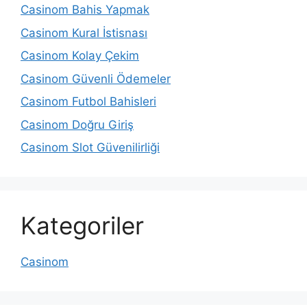
Casinom Bahis Yapmak
Casinom Kural İstisnası
Casinom Kolay Çekim
Casinom Güvenli Ödemeler
Casinom Futbol Bahisleri
Casinom Doğru Giriş
Casinom Slot Güvenilirliği
Kategoriler
Casinom