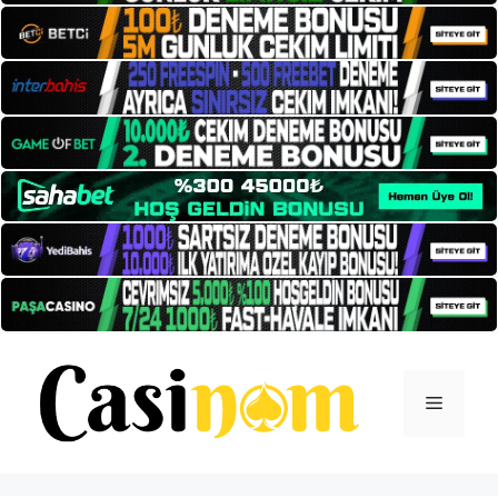
İçeriğe
atla
Menü