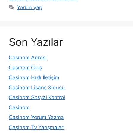
Yorum yap
Son Yazılar
Casinom Adresi
Casinom Giriş
Casinom Hızlı İletişim
Casinom Lisans Sorusu
Casinom Sosyal Kontrol
Casinom
Casinom Yorum Yazma
Casinom Tv Yarışmaları