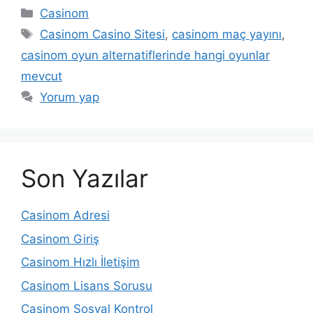
Kategoriler
Casinom
Etiketler
Casinom Casino Sitesi
,
casinom maç yayını
,
casinom oyun alternatiflerinde hangi oyunlar
mevcut
Yorum yap
Son Yazılar
Casinom Adresi
Casinom Giriş
Casinom Hızlı İletişim
Casinom Lisans Sorusu
Casinom Sosyal Kontrol