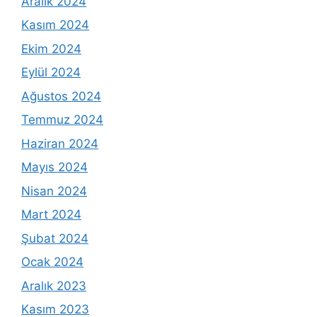
Aralık 2024
Kasım 2024
Ekim 2024
Eylül 2024
Ağustos 2024
Temmuz 2024
Haziran 2024
Mayıs 2024
Nisan 2024
Mart 2024
Şubat 2024
Ocak 2024
Aralık 2023
Kasım 2023