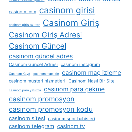
casinom casino oyunları
casinom girisi
casinom com
Casinom Giriş
casinom giris twitter
Casinom Giriş Adresi
Casinom Güncel
casinom güncel adres
Casinom Güncel Adresi
casinom instagram
casinom maç izleme
Casinom Kayıt
casinom maç izle
casinom müşteri hizmetleri
Casinom Nasıl Bir Site
casinom para çekme
casinom para yatirma
casinom promosyon
casinom promosyon kodu
casinom sitesi
casinom spor bahisleri
casinom telegram
casinom tv