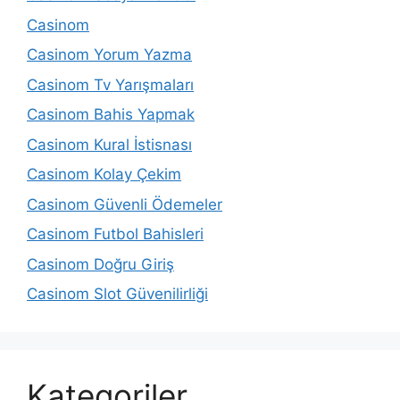
Casinom
Casinom Yorum Yazma
Casinom Tv Yarışmaları
Casinom Bahis Yapmak
Casinom Kural İstisnası
Casinom Kolay Çekim
Casinom Güvenli Ödemeler
Casinom Futbol Bahisleri
Casinom Doğru Giriş
Casinom Slot Güvenilirliği
Kategoriler