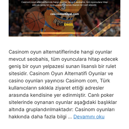
Casinom oyun alternatiflerinde hangi oyunlar
mevcut seobahis, tüm oyunculara hitap edecek
geniş bir oyun yelpazesi sunan lisanslı bir rulet
sitesidir. Casinom Oyun Alternatifi Oyunlar ve
casino oyunları yayıncısı Casinom com, Türk
kullanıcıların sıklıkla ziyaret ettiği adresler
arasında kendisine yer edinmiştir. Canlı poker
sitelerinde oynanan oyunlar aşağıdaki başlıklar
altında gruplandırılmaktadır: Casinom oyunları
hakkında daha fazla bilgi …
Devamını oku