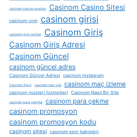
Casinom Casino Sitesi
casinom casino oyunları
casinom girisi
casinom com
Casinom Giriş
casinom giris twitter
Casinom Giriş Adresi
Casinom Güncel
casinom güncel adres
Casinom Güncel Adresi
casinom instagram
casinom maç izleme
Casinom Kayıt
casinom maç izle
casinom müşteri hizmetleri
Casinom Nasıl Bir Site
casinom para çekme
casinom para yatirma
casinom promosyon
casinom promosyon kodu
casinom sitesi
casinom spor bahisleri