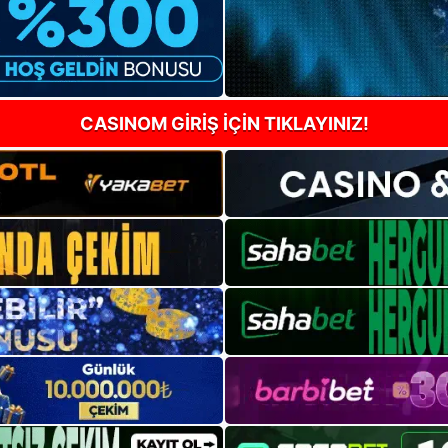
CASINOM GİRİŞ İÇİN TIKLAYINIZ!