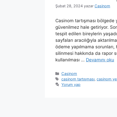
Şubat 28, 2024
yazar
Casinom
Casinom tartışması bölgede y
güvenilmez hale getiriyor. Son
tespit edilen bireylerin yaşad
sayfaları aracılığıyla aktarıl
ödeme yapılmama sorunları, 
silinmesi hakkında da rapor su
kullanılması …
Devamını oku
Kategoriler
Casinom
Etiketler
casinom tartışması
,
casinom yen
Yorum yap