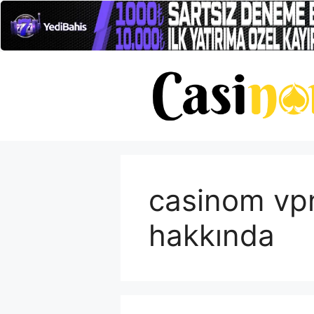
İçeriğe
atla
casinom vpn
hakkında