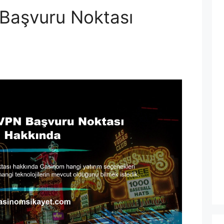
Başvuru Noktası