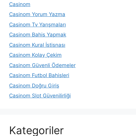
Casinom
Casinom Yorum Yazma
Casinom Tv Yarışmaları
Casinom Bahis Yapmak
Casinom Kural İstisnası
Casinom Kolay Çekim
Casinom Güvenli Ödemeler
Casinom Futbol Bahisleri
Casinom Doğru Giriş
Casinom Slot Güvenilirliği
Kategoriler