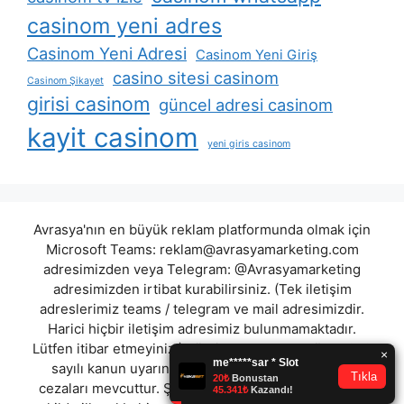
casinom yeni adres
Casinom Yeni Adresi
Casinom Yeni Giriş
casino sitesi casinom
Casinom Şikayet
girisi casinom
güncel adresi casinom
kayit casinom
yeni giris casinom
Avrasya'nın en büyük reklam platformunda olmak için
Microsoft Teams:
reklam@avrasyamarketing.com
adresimizden veya Telegram: @Avrasyamarketing
adresimizden irtibat kurabilirsiniz. (Tek iletişim
adreslerimiz teams / telegram ve mail adresimizdir.
Harici hiçbir iletişim adresimiz bulunmamaktadır.
Lütfen itibar etmeyiniz.) Türkiye yasalarına göre 7258
sayılı kanun uyarınca yasa dışı bahis oynamanın
cezaları mevcuttur. Şu an bulunduğunuz site hiç bir