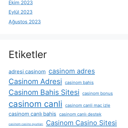
Ekim 2023
Eylül 2023
Ağustos 2023
Etiketler
casinom adres
adresi casinom
Casinom Adresi
casinom bahis
Casinom Bahis Sitesi
casinom bonus
casinom canli
casinom canli maç izle
casinom canlı bahis
casinom canlı destek
Casinom Casino Sitesi
casinom casino oyunları