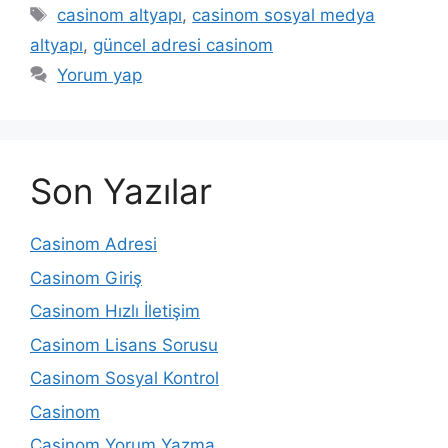
Etiketler
casinom altyapı
,
casinom sosyal medya
altyapı
,
güncel adresi casinom
Yorum yap
Son Yazılar
Casinom Adresi
Casinom Giriş
Casinom Hızlı İletişim
Casinom Lisans Sorusu
Casinom Sosyal Kontrol
Casinom
Casinom Yorum Yazma