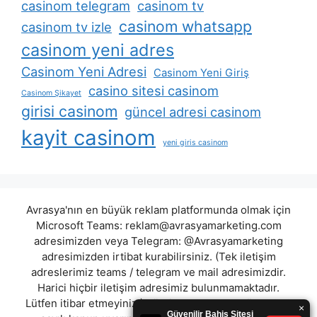
casinom telegram
casinom tv
casinom whatsapp
casinom tv izle
casinom yeni adres
Casinom Yeni Adresi
Casinom Yeni Giriş
casino sitesi casinom
Casinom Şikayet
girisi casinom
güncel adresi casinom
kayit casinom
yeni giris casinom
Avrasya'nın en büyük reklam platformunda olmak için
Microsoft Teams:
reklam@avrasyamarketing.com
adresimizden veya Telegram: @Avrasyamarketing
adresimizden irtibat kurabilirsiniz. (Tek iletişim
adreslerimiz teams / telegram ve mail adresimizdir.
Harici hiçbir iletişim adresimiz bulunmamaktadır.
Lütfen itibar etmeyiniz.) Türkiye yasalarına göre 7258