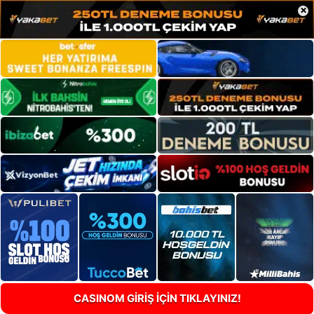
×
CASINOM GİRİŞ İÇİN TIKLAYINIZ!