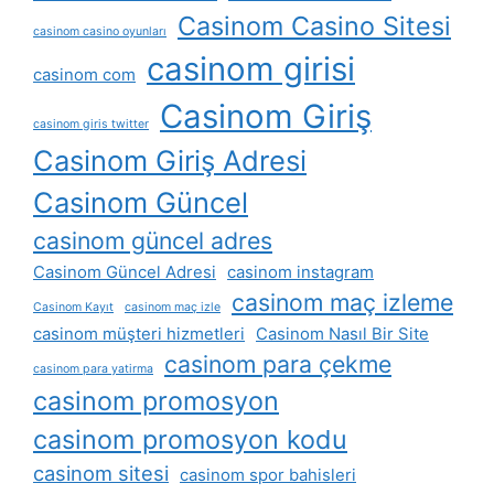
Casinom Casino Sitesi
casinom casino oyunları
casinom girisi
casinom com
Casinom Giriş
casinom giris twitter
Casinom Giriş Adresi
Casinom Güncel
casinom güncel adres
Casinom Güncel Adresi
casinom instagram
casinom maç izleme
Casinom Kayıt
casinom maç izle
casinom müşteri hizmetleri
Casinom Nasıl Bir Site
casinom para çekme
casinom para yatirma
casinom promosyon
casinom promosyon kodu
casinom sitesi
casinom spor bahisleri