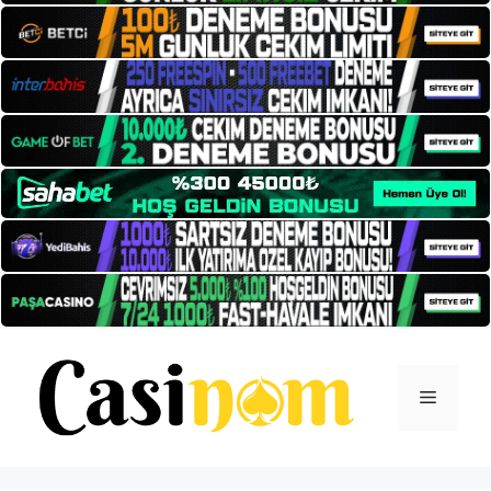
İçeriğe
atla
Menü