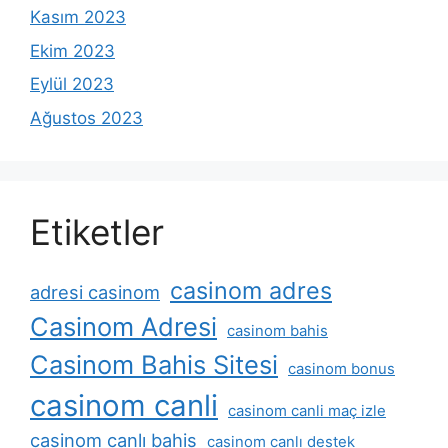
Kasım 2023
Ekim 2023
Eylül 2023
Ağustos 2023
Etiketler
casinom adres
adresi casinom
Casinom Adresi
casinom bahis
Casinom Bahis Sitesi
casinom bonus
casinom canli
casinom canli maç izle
casinom canlı bahis
casinom canlı destek