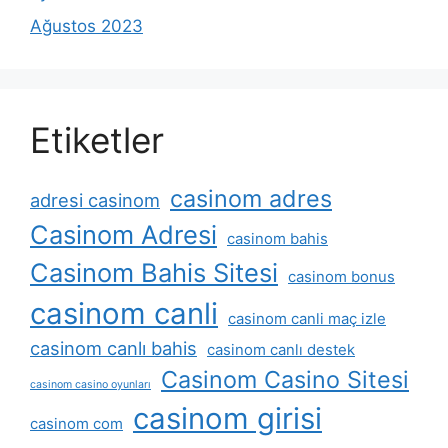
Ağustos 2023
Etiketler
casinom adres
adresi casinom
Casinom Adresi
casinom bahis
Casinom Bahis Sitesi
casinom bonus
casinom canli
casinom canli maç izle
casinom canlı bahis
casinom canlı destek
Casinom Casino Sitesi
casinom casino oyunları
casinom girisi
casinom com