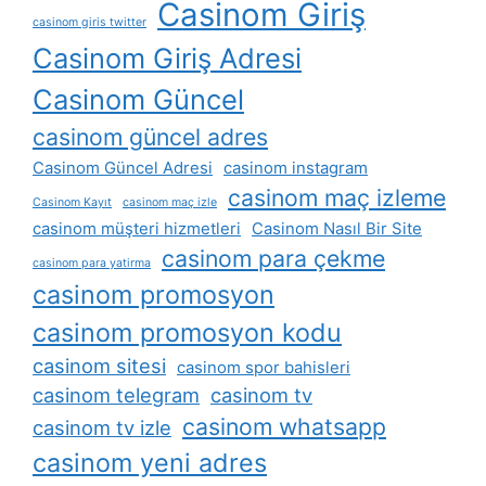
Casinom Giriş
casinom giris twitter
Casinom Giriş Adresi
Casinom Güncel
casinom güncel adres
Casinom Güncel Adresi
casinom instagram
casinom maç izleme
Casinom Kayıt
casinom maç izle
casinom müşteri hizmetleri
Casinom Nasıl Bir Site
casinom para çekme
casinom para yatirma
casinom promosyon
casinom promosyon kodu
casinom sitesi
casinom spor bahisleri
casinom telegram
casinom tv
casinom whatsapp
casinom tv izle
casinom yeni adres