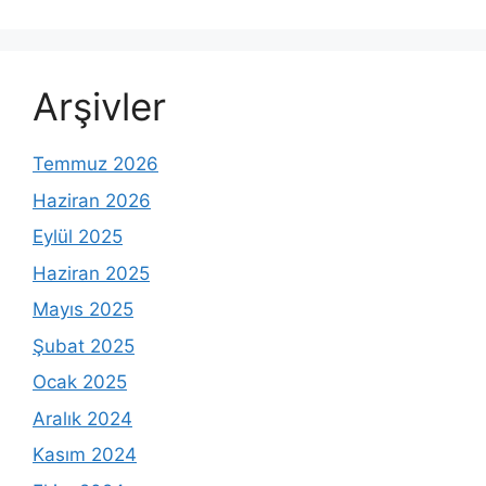
Arşivler
Temmuz 2026
Haziran 2026
Eylül 2025
Haziran 2025
Mayıs 2025
Şubat 2025
Ocak 2025
Aralık 2024
Kasım 2024