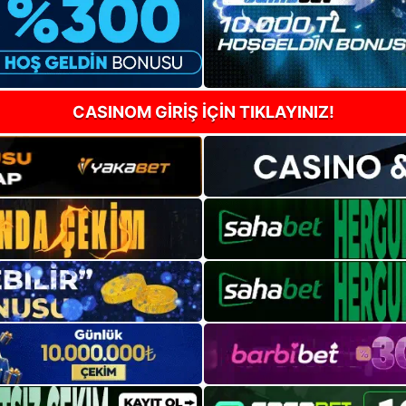
CASINOM GİRİŞ İÇİN TIKLAYINIZ!