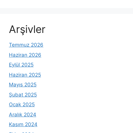
Arşivler
Temmuz 2026
Haziran 2026
Eylül 2025
Haziran 2025
Mayıs 2025
Şubat 2025
Ocak 2025
Aralık 2024
Kasım 2024