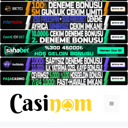
İçeriğe
atla
Menü