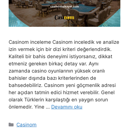
Casinom inceleme Casinom inceledik ve analize
izin vermek için bir dizi kriteri değerlendirdik.
Kaliteli bir bahis deneyimi istiyorsanız, dikkat
etmeniz gereken birkaç detay var. Aynı
zamanda casino oyunlarının yüksek oranlı
bahisler dışında bazı kriterlerinden de
bahsedebiliriz. Casinom yeni göçmenlik adresi
her açıdan tatmin edici hizmet verebilir. Genel
olarak Türklerin karşılaştığı en yaygın sorun
önlemedir. Yine …
Devamını oku
Kategoriler
Casinom