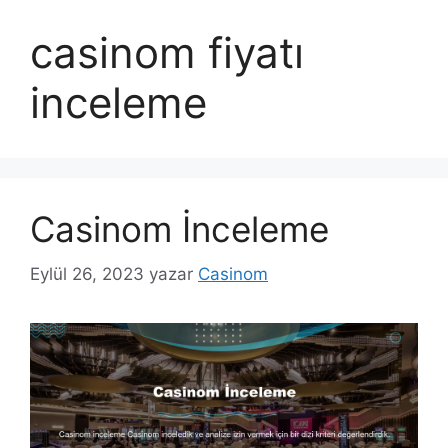
casinom fiyatı
inceleme
Casinom İnceleme
Eylül 26, 2023
yazar
Casinom