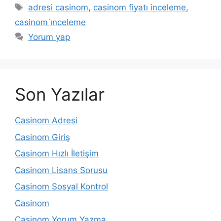
Etiketler
adresi casinom
,
casinom fiyatı inceleme
,
casinom i̇nceleme
Yorum yap
Son Yazılar
Casinom Adresi
Casinom Giriş
Casinom Hızlı İletişim
Casinom Lisans Sorusu
Casinom Sosyal Kontrol
Casinom
Casinom Yorum Yazma