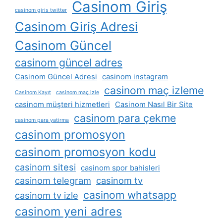
Casinom Giriş
casinom giris twitter
Casinom Giriş Adresi
Casinom Güncel
casinom güncel adres
Casinom Güncel Adresi
casinom instagram
casinom maç izleme
Casinom Kayıt
casinom maç izle
casinom müşteri hizmetleri
Casinom Nasıl Bir Site
casinom para çekme
casinom para yatirma
casinom promosyon
casinom promosyon kodu
casinom sitesi
casinom spor bahisleri
casinom telegram
casinom tv
casinom whatsapp
casinom tv izle
casinom yeni adres