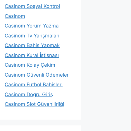
Casinom Sosyal Kontrol
Casinom
Casinom Yorum Yazma
Casinom Tv Yarışmaları
Casinom Bahis Yapmak
Casinom Kural İstisnası
Casinom Kolay Çekim
Casinom Güvenli Ödemeler
Casinom Futbol Bahisleri
Casinom Doğru Giriş
Casinom Slot Güvenilirliği