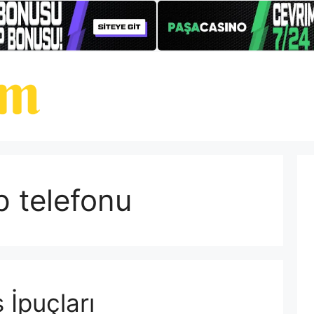
 telefonu
 İpuçları