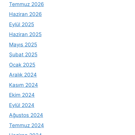
Temmuz 2026
Haziran 2026
Eylül 2025
Haziran 2025
Mayıs 2025
Şubat 2025
Ocak 2025
Aralık 2024
Kasım 2024
Ekim 2024
Eylül 2024
Ağustos 2024
Temmuz 2024