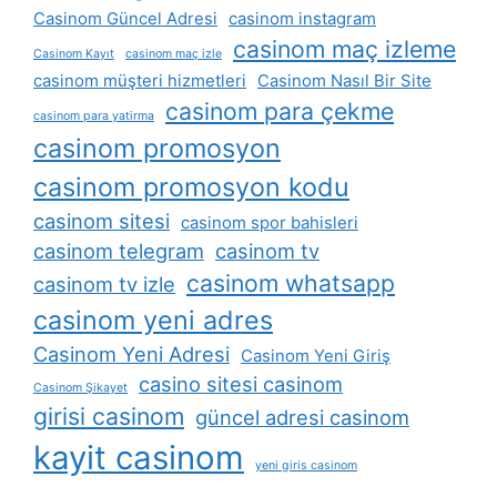
Casinom Güncel Adresi
casinom instagram
casinom maç izleme
Casinom Kayıt
casinom maç izle
casinom müşteri hizmetleri
Casinom Nasıl Bir Site
casinom para çekme
casinom para yatirma
casinom promosyon
casinom promosyon kodu
casinom sitesi
casinom spor bahisleri
casinom telegram
casinom tv
casinom whatsapp
casinom tv izle
casinom yeni adres
Casinom Yeni Adresi
Casinom Yeni Giriş
casino sitesi casinom
Casinom Şikayet
girisi casinom
güncel adresi casinom
kayit casinom
yeni giris casinom