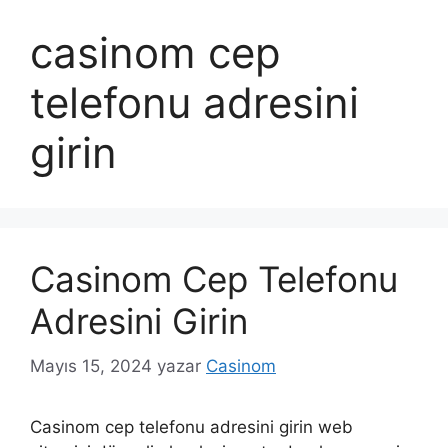
casinom cep
telefonu adresini
girin
Casinom Cep Telefonu
Adresini Girin
Mayıs 15, 2024
yazar
Casinom
Casinom cep telefonu adresini girin web