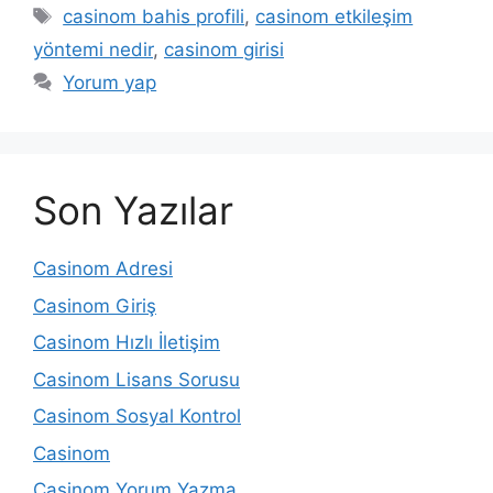
Etiketler
casinom bahis profili
,
casinom etkileşim
yöntemi nedir
,
casinom girisi
Yorum yap
Son Yazılar
Casinom Adresi
Casinom Giriş
Casinom Hızlı İletişim
Casinom Lisans Sorusu
Casinom Sosyal Kontrol
Casinom
Casinom Yorum Yazma