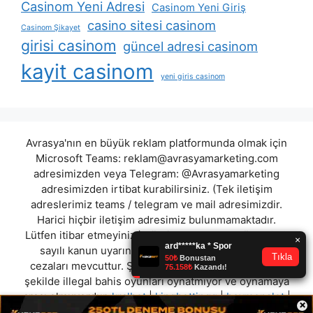
Casinom Yeni Adresi
Casinom Yeni Giriş
casino sitesi casinom
Casinom Şikayet
girisi casinom
güncel adresi casinom
kayit casinom
yeni giris casinom
Avrasya'nın en büyük reklam platformunda olmak için
Microsoft Teams:
reklam@avrasyamarketing.com
adresimizden veya Telegram: @Avrasyamarketing
adresimizden irtibat kurabilirsiniz. (Tek iletişim
adreslerimiz teams / telegram ve mail adresimizdir.
Harici hiçbir iletişim adresimiz bulunmamaktadır.
Lütfen itibar etmeyiniz.) Türkiye yasalarına göre 7258
sayılı kanun uyarınca yasa dışı bahis oynamanın
cezaları mevcuttur. Şu an bulunduğunuz site hiç bir
şekilde illegal bahis oyunları oynatmıyor ve oynamaya
aracı olmuyordur.
kralbet
|
kingbettingg
|
beymenslot
|
×
betsoo
|
betleybet
|
hiperwin
|
luvibet
|
betxox