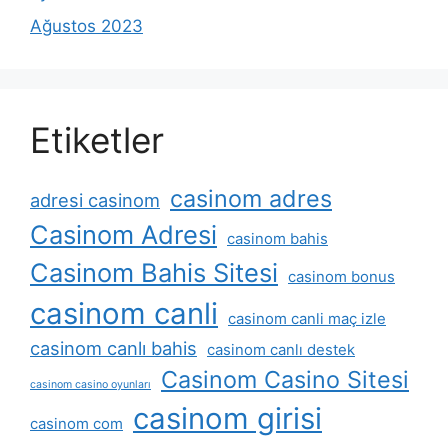
Ağustos 2023
Etiketler
casinom adres
adresi casinom
Casinom Adresi
casinom bahis
Casinom Bahis Sitesi
casinom bonus
casinom canli
casinom canli maç izle
casinom canlı bahis
casinom canlı destek
Casinom Casino Sitesi
casinom casino oyunları
casinom girisi
casinom com