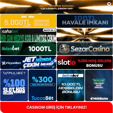
×
CASINOM GİRİŞ İÇİN TIKLAYINIZ!