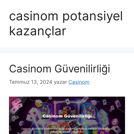
casinom potansiyel
kazançlar
Casinom Güvenilirliği
Temmuz 13, 2024
yazar
Casinom