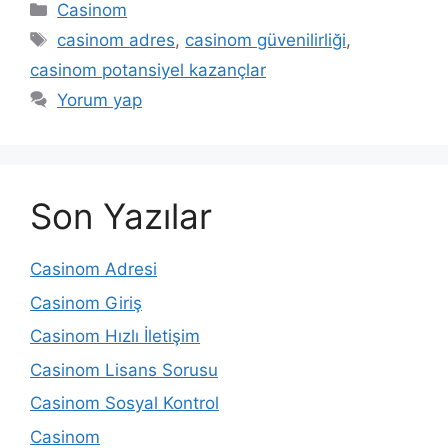
Kategoriler
Casinom
Etiketler
casinom adres
,
casinom güvenilirliği
,
casinom potansiyel kazançlar
Yorum yap
Son Yazılar
Casinom Adresi
Casinom Giriş
Casinom Hızlı İletişim
Casinom Lisans Sorusu
Casinom Sosyal Kontrol
Casinom