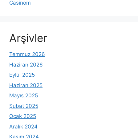
Casinom
Arşivler
Temmuz 2026
Haziran 2026
Eylül 2025
Haziran 2025
Mayıs 2025
Şubat 2025
Ocak 2025
Aralık 2024
Kasım 2024