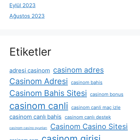
Eylül 2023
Ağustos 2023
Etiketler
casinom adres
adresi casinom
Casinom Adresi
casinom bahis
Casinom Bahis Sitesi
casinom bonus
casinom canli
casinom canli maç izle
casinom canlı bahis
casinom canlı destek
Casinom Casino Sitesi
casinom casino oyunları
casinom girisi