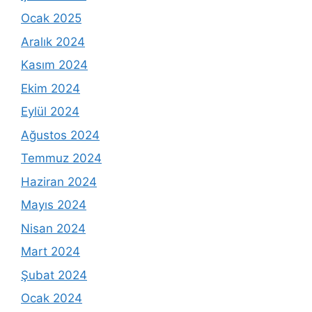
Ocak 2025
Aralık 2024
Kasım 2024
Ekim 2024
Eylül 2024
Ağustos 2024
Temmuz 2024
Haziran 2024
Mayıs 2024
Nisan 2024
Mart 2024
Şubat 2024
Ocak 2024