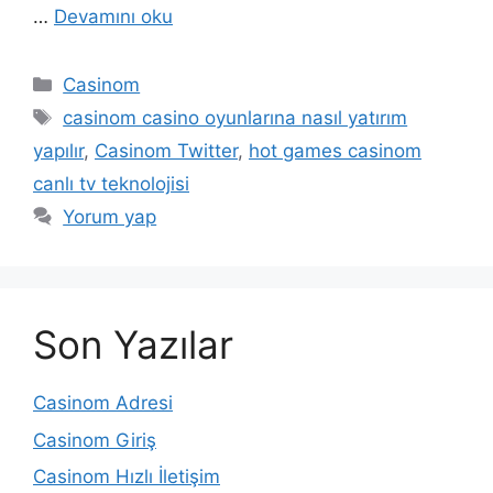
…
Devamını oku
Kategoriler
Casinom
Etiketler
casinom casino oyunlarına nasıl yatırım
yapılır
,
Casinom Twitter
,
hot games casinom
canlı tv teknolojisi
Yorum yap
Son Yazılar
Casinom Adresi
Casinom Giriş
Casinom Hızlı İletişim