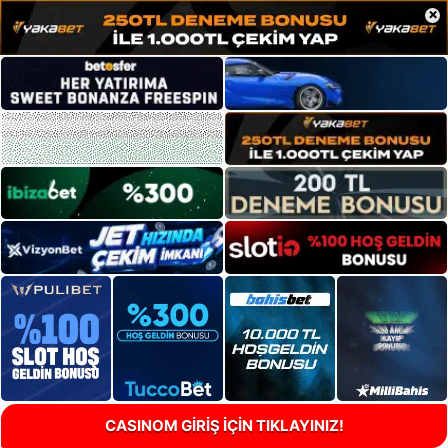
×
CASINOM GİRİŞ İÇİN TIKLAYINIZ!