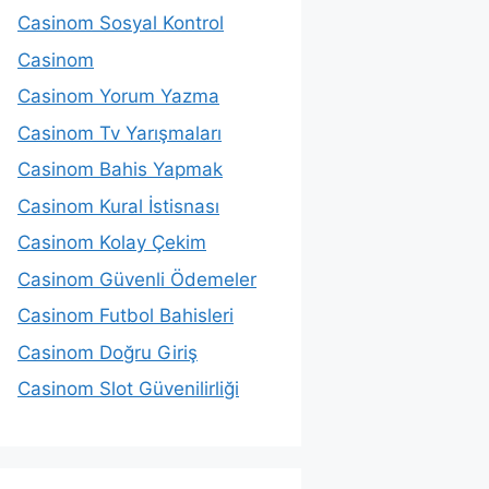
Casinom Sosyal Kontrol
Casinom
Casinom Yorum Yazma
Casinom Tv Yarışmaları
Casinom Bahis Yapmak
Casinom Kural İstisnası
Casinom Kolay Çekim
Casinom Güvenli Ödemeler
Casinom Futbol Bahisleri
Casinom Doğru Giriş
Casinom Slot Güvenilirliği