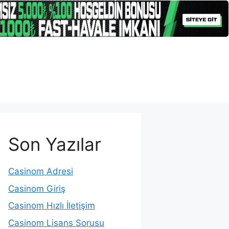
Son Yazılar
Casinom Adresi
Casinom Giriş
Casinom Hızlı İletişim
Casinom Lisans Sorusu