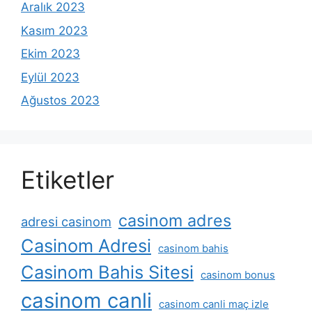
Aralık 2023
Kasım 2023
Ekim 2023
Eylül 2023
Ağustos 2023
Etiketler
casinom adres
adresi casinom
Casinom Adresi
casinom bahis
Casinom Bahis Sitesi
casinom bonus
casinom canli
casinom canli maç izle