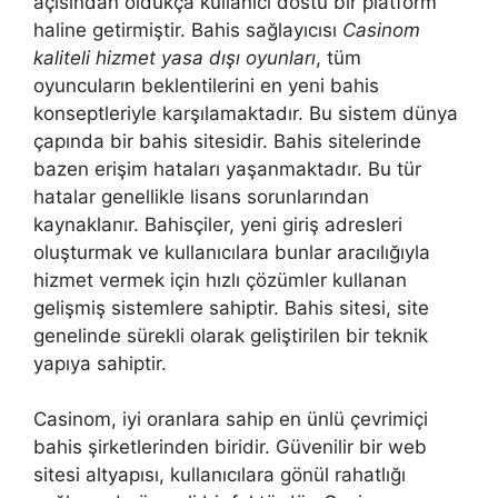
açısından oldukça kullanıcı dostu bir platform
haline getirmiştir. Bahis sağlayıcısı
Casinom
kaliteli hizmet yasa dışı oyunları
, tüm
oyuncuların beklentilerini en yeni bahis
konseptleriyle karşılamaktadır. Bu sistem dünya
çapında bir bahis sitesidir. Bahis sitelerinde
bazen erişim hataları yaşanmaktadır. Bu tür
hatalar genellikle lisans sorunlarından
kaynaklanır. Bahisçiler, yeni giriş adresleri
oluşturmak ve kullanıcılara bunlar aracılığıyla
hizmet vermek için hızlı çözümler kullanan
gelişmiş sistemlere sahiptir. Bahis sitesi, site
genelinde sürekli olarak geliştirilen bir teknik
yapıya sahiptir.
Casinom, iyi oranlara sahip en ünlü çevrimiçi
bahis şirketlerinden biridir. Güvenilir bir web
sitesi altyapısı, kullanıcılara gönül rahatlığı