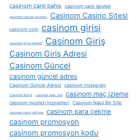
casinom canlı bahis
casinom canlı destek
Casinom Casino Sitesi
casinom casino oyunları
casinom girisi
casinom com
Casinom Giriş
casinom giris twitter
Casinom Giriş Adresi
Casinom Güncel
casinom güncel adres
Casinom Güncel Adresi
casinom instagram
casinom maç izleme
Casinom Kayıt
casinom maç izle
casinom müşteri hizmetleri
Casinom Nasıl Bir Site
casinom para çekme
casinom para yatirma
casinom promosyon
casinom promosyon kodu