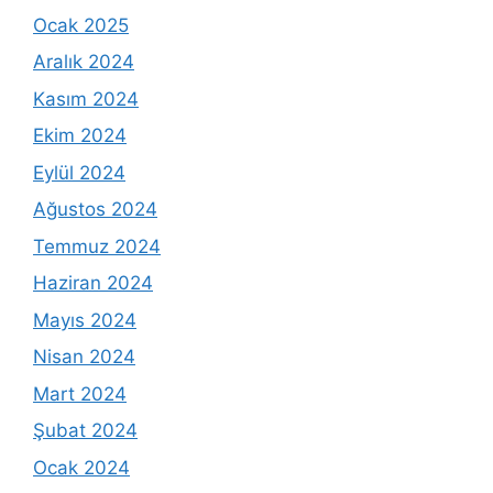
Ocak 2025
Aralık 2024
Kasım 2024
Ekim 2024
Eylül 2024
Ağustos 2024
Temmuz 2024
Haziran 2024
Mayıs 2024
Nisan 2024
Mart 2024
Şubat 2024
Ocak 2024