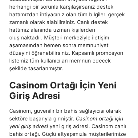
herhangi bir sorunla karşılaşırsanız destek
hattımızdan ihtiyacınız olan tüm bilgileri gerçek
zamanlı olarak alabilirsiniz. Canlı destek
hattımız alanında uzman kişilerden
oluşmaktadır. Müşteri merkeziyle iletişim
aşamasından hemen sonra memnuniyet
düzeyini öğrenebilirsiniz. Kapsamlı promosyon
listemiz tüm kullanıcıları memnun edecek
şekilde tasarlanmıştır.
Casinom Ortağı İçin Yeni
Giriş Adresi
Casinom, güvenilir bir bahis sağlayıcısı olarak
sektöre başarıyla girmiştir.
Casinom ortağı i̇çin
yeni giriş adresi
yeni giriş adresi, Casinom canlı
bahis ortağı. Güçlü altyapımızla müşterilerimize