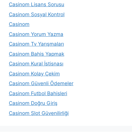
Casinom Lisans Sorusu
Casinom Sosyal Kontrol
Casinom
Casinom Yorum Yazma
Casinom Tv Yarışmaları
Casinom Bahis Yapmak
Casinom Kural İstisnası
Casinom Kolay Çekim
Casinom Güvenli Ödemeler
Casinom Futbol Bahisleri
Casinom Doğru Giriş
Casinom Slot Güvenilirliği