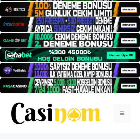
İçeriğe
atla
Menü