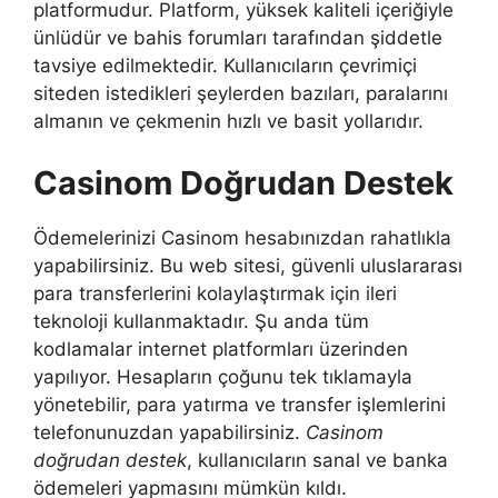
platformudur. Platform, yüksek kaliteli içeriğiyle
ünlüdür ve bahis forumları tarafından şiddetle
tavsiye edilmektedir. Kullanıcıların çevrimiçi
siteden istedikleri şeylerden bazıları, paralarını
almanın ve çekmenin hızlı ve basit yollarıdır.
Casinom Doğrudan Destek
Ödemelerinizi Casinom hesabınızdan rahatlıkla
yapabilirsiniz. Bu web sitesi, güvenli uluslararası
para transferlerini kolaylaştırmak için ileri
teknoloji kullanmaktadır. Şu anda tüm
kodlamalar internet platformları üzerinden
yapılıyor. Hesapların çoğunu tek tıklamayla
yönetebilir, para yatırma ve transfer işlemlerini
telefonunuzdan yapabilirsiniz.
Casinom
doğrudan destek
, kullanıcıların sanal ve banka
ödemeleri yapmasını mümkün kıldı.