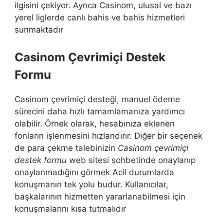
ilgisini çekiyor. Ayrıca Casinom, ulusal ve bazı
yerel liglerde canlı bahis ve bahis hizmetleri
sunmaktadır
Casinom Çevrimiçi Destek
Formu
Casinom çevrimiçi desteği, manuel ödeme
sürecini daha hızlı tamamlamanıza yardımcı
olabilir. Örnek olarak, hesabınıza eklenen
fonların işlenmesini hızlandırır. Diğer bir seçenek
de para çekme talebinizin
Casinom çevrimiçi
destek formu
web sitesi sohbetinde onaylanıp
onaylanmadığını görmek Acil durumlarda
konuşmanın tek yolu budur. Kullanıcılar,
başkalarının hizmetten yararlanabilmesi için
konuşmalarını kısa tutmalıdır