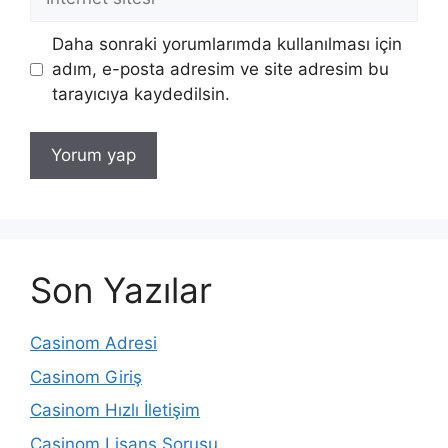
sitesi
Daha sonraki yorumlarımda kullanılması için
adım, e-posta adresim ve site adresim bu
tarayıcıya kaydedilsin.
Son Yazılar
Casinom Adresi
Casinom Giriş
Casinom Hızlı İletişim
Casinom Lisans Sorusu