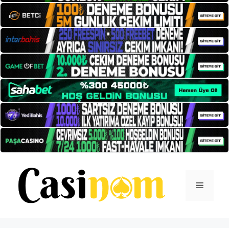
İçeriğe
atla
Menü