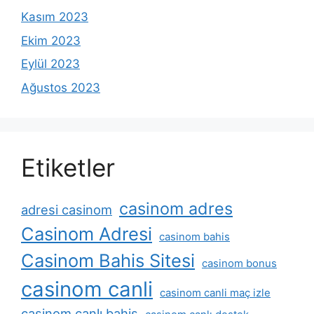
Kasım 2023
Ekim 2023
Eylül 2023
Ağustos 2023
Etiketler
casinom adres
adresi casinom
Casinom Adresi
casinom bahis
Casinom Bahis Sitesi
casinom bonus
casinom canli
casinom canli maç izle
casinom canlı bahis