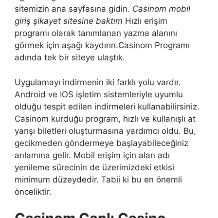
sitemizin ana sayfasına gidin.
Casinom mobil
giriş şikayet sitesine baktım
Hızlı erişim
programı olarak tanımlanan yazma alanını
görmek için aşağı kaydırın.Casinom Programı
adında tek bir siteye ulaştık.
Uygulamayı indirmenin iki farklı yolu vardır.
Android ve IOS işletim sistemleriyle uyumlu
olduğu tespit edilen indirmeleri kullanabilirsiniz.
Casinom kurduğu program, hızlı ve kullanışlı at
yarışı biletleri oluşturmasına yardımcı oldu. Bu,
gecikmeden göndermeye başlayabileceğiniz
anlamına gelir. Mobil erişim için alan adı
yenileme sürecinin de üzerimizdeki etkisi
minimum düzeydedir. Tabii ki bu en önemli
önceliktir.