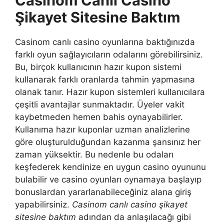
Casinom Canlı Casino
Şikayet Sitesine Baktım
Casinom canlı casino oyunlarına baktığınızda
farklı oyun sağlayıcıların odalarını görebilirsiniz.
Bu, birçok kullanıcının hazır kupon sistemi
kullanarak farklı oranlarda tahmin yapmasına
olanak tanır. Hazır kupon sistemleri kullanıcılara
çeşitli avantajlar sunmaktadır. Üyeler vakit
kaybetmeden hemen bahis oynayabilirler.
Kullanıma hazır kuponlar uzman analizlerine
göre oluşturulduğundan kazanma şansınız her
zaman yüksektir. Bu nedenle bu odaları
keşfederek kendinize en uygun casino oyununu
bulabilir ve casino oyunları oynamaya başlayıp
bonuslardan yararlanabileceğiniz alana giriş
yapabilirsiniz.
Casinom canlı casino şikayet
sitesine baktım
adından da anlaşılacağı gibi