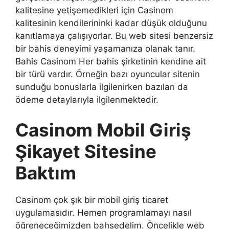
kalitesine yetişemedikleri için Casinom
kalitesinin kendilerininki kadar düşük olduğunu
kanıtlamaya çalışıyorlar. Bu web sitesi benzersiz
bir bahis deneyimi yaşamanıza olanak tanır.
Bahis Casinom Her bahis şirketinin kendine ait
bir türü vardır. Örneğin bazı oyuncular sitenin
sunduğu bonuslarla ilgilenirken bazıları da
ödeme detaylarıyla ilgilenmektedir.
Casinom Mobil Giriş
Şikayet Sitesine
Baktım
Casinom çok şık bir mobil giriş ticaret
uygulamasıdır. Hemen programlamayı nasıl
öğreneceğimizden bahsedelim. Öncelikle web