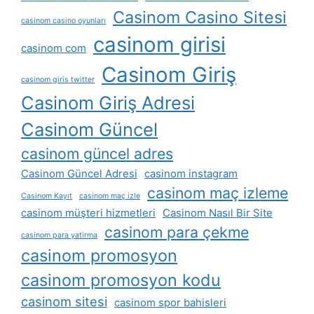
Casinom Casino Sitesi
casinom casino oyunları
casinom girisi
casinom com
Casinom Giriş
casinom giris twitter
Casinom Giriş Adresi
Casinom Güncel
casinom güncel adres
Casinom Güncel Adresi
casinom instagram
casinom maç izleme
Casinom Kayıt
casinom maç izle
casinom müşteri hizmetleri
Casinom Nasıl Bir Site
casinom para çekme
casinom para yatirma
casinom promosyon
casinom promosyon kodu
casinom sitesi
casinom spor bahisleri