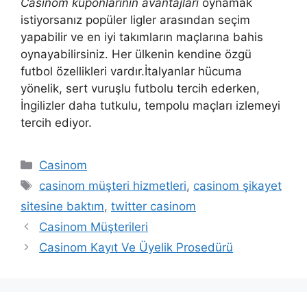
Casinom kuponlarının avantajları
oynamak
istiyorsanız popüler ligler arasından seçim
yapabilir ve en iyi takımların maçlarına bahis
oynayabilirsiniz. Her ülkenin kendine özgü
futbol özellikleri vardır.İtalyanlar hücuma
yönelik, sert vuruşlu futbolu tercih ederken,
İngilizler daha tutkulu, tempolu maçları izlemeyi
tercih ediyor.
Kategoriler
Casinom
Etiketler
casinom müşteri hizmetleri
,
casinom şikayet
sitesine baktım
,
twitter casinom
Casinom Müşterileri
Casinom Kayıt Ve Üyelik Prosedürü