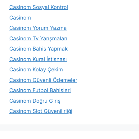
Casinom Sosyal Kontrol
Casinom
Casinom Yorum Yazma
Casinom Tv Yarışmaları
Casinom Bahis Yapmak
Casinom Kural İstisnası
Casinom Kolay Çekim
Casinom Güvenli Ödemeler
Casinom Futbol Bahisleri
Casinom Doğru Giriş
Casinom Slot Güvenilirliği