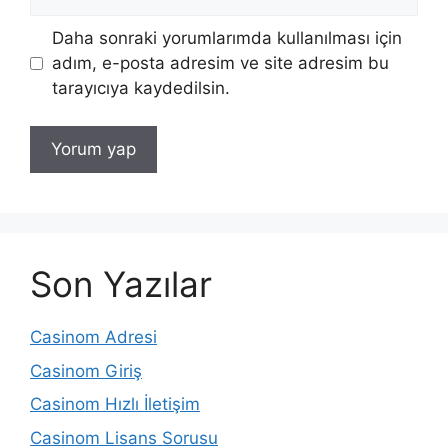
sitesi
Daha sonraki yorumlarımda kullanılması için
adım, e-posta adresim ve site adresim bu
tarayıcıya kaydedilsin.
Son Yazılar
Casinom Adresi
Casinom Giriş
Casinom Hızlı İletişim
Casinom Lisans Sorusu