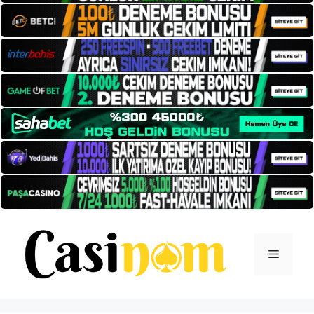
İçeriğe
atla
Menü