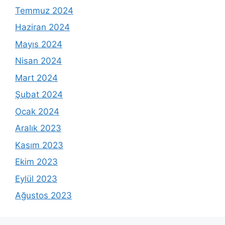
Temmuz 2024
Haziran 2024
Mayıs 2024
Nisan 2024
Mart 2024
Şubat 2024
Ocak 2024
Aralık 2023
Kasım 2023
Ekim 2023
Eylül 2023
Ağustos 2023