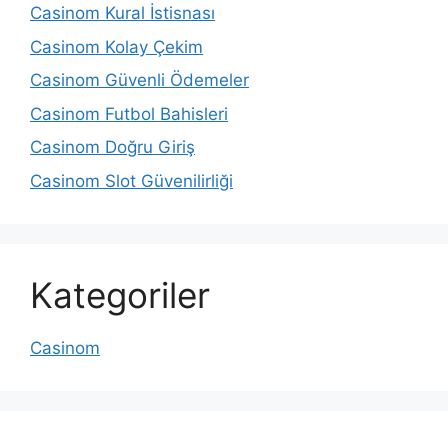
Casinom Kural İstisnası
Casinom Kolay Çekim
Casinom Güvenli Ödemeler
Casinom Futbol Bahisleri
Casinom Doğru Giriş
Casinom Slot Güvenilirliği
Kategoriler
Casinom