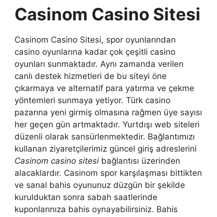
Casinom Casino Sitesi
Casinom Casino Sitesi, spor oyunlarından
casino oyunlarına kadar çok çeşitli casino
oyunları sunmaktadır. Aynı zamanda verilen
canlı destek hizmetleri de bu siteyi öne
çıkarmaya ve alternatif para yatırma ve çekme
yöntemleri sunmaya yetiyor. Türk casino
pazarına yeni girmiş olmasına rağmen üye sayısı
her geçen gün artmaktadır. Yurtdışı web siteleri
düzenli olarak sansürlenmektedir. Bağlantımızı
kullanan ziyaretçilerimiz güncel giriş adreslerini
Casinom casino sitesi
bağlantısı üzerinden
alacaklardır. Casinom spor karşılaşması bittikten
ve sanal bahis oyununuz düzgün bir şekilde
kurulduktan sonra sabah saatlerinde
kuponlarınıza bahis oynayabilirsiniz. Bahis