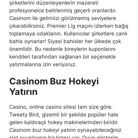
şirketlerini düzenleyenlerin mazereti
profesyonelce belirlenmiş geçerli oranlardır.
Casinom ile gelirinizi görülmemiş seviyelere
çıkarabilirsiniz. Premier Lig maçını izlerken bağış
toplamaya odaklanın. Kullanıcılar şirketlere canlı
bahis oynarlar! Siyasi bahisler her ülkede çok
önemlidir. Bu nedenle bireylerin kuponlarını
kendileri tarafından sağlanan bir seçenekle
yatırmalarına izin veriyoruz.
Casinom Buz Hokeyi
Yatırın
Casino, online casino sitesi tam size göre.
Tweety Bird, gizemli bir şekilde popüler hale
gelen kaldıraçlı hokey makinelerinden biridir.
Casinom buz hokeyi yatırın
oynayabileceğiniz
slot oyunlarının bir listesi var. Oyun gösterim