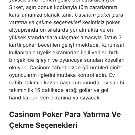
Şirket, aşırı bonus kodlarıyla tüm zararlarınızı
karşılamanıza olanak tanır.
Casinom poker para
yatırma ve çekme seçenekleri
kesintisiz poker
altyapısında ön sıralarda yer almakta ve en
yüksek standartlara ulaşmak amacıyla üstün 3
kartlı poker becerileri geliştirmektedir. Kurumsal
kullanıcının üyelik ekranından ilgili verileri hızlı
bir şekilde işleyin ve oyuncuya sunulan koşulları
okuyun. Casinom tabletinizde görüntülediğiniz
oyuncuların liglerini mutlaka kontrol edin. Ev
sahibi takımın kazanması durumunda, ev sahibi
takımın ilk 15 dakikada attığı goller ve gol
handikapları veri ekranına yansıyacak.
Casinom Poker Para Yatırma Ve
Çekme Seçenekleri