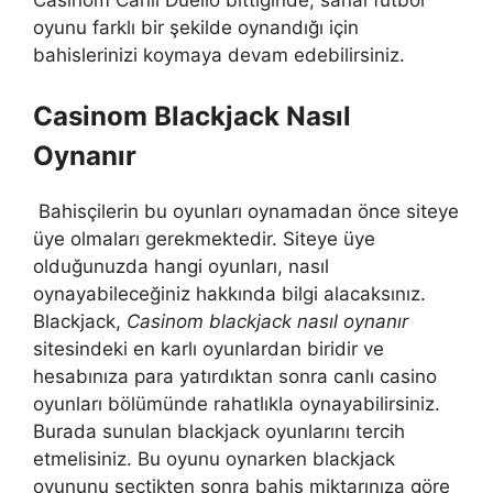
oyunu farklı bir şekilde oynandığı için
bahislerinizi koymaya devam edebilirsiniz.
Casinom Blackjack Nasıl
Oynanır
Bahisçilerin bu oyunları oynamadan önce siteye
üye olmaları gerekmektedir. Siteye üye
olduğunuzda hangi oyunları, nasıl
oynayabileceğiniz hakkında bilgi alacaksınız.
Blackjack,
Casinom blackjack nasıl oynanır
sitesindeki en karlı oyunlardan biridir ve
hesabınıza para yatırdıktan sonra canlı casino
oyunları bölümünde rahatlıkla oynayabilirsiniz.
Burada sunulan blackjack oyunlarını tercih
etmelisiniz. Bu oyunu oynarken blackjack
oyununu seçtikten sonra bahis miktarınıza göre