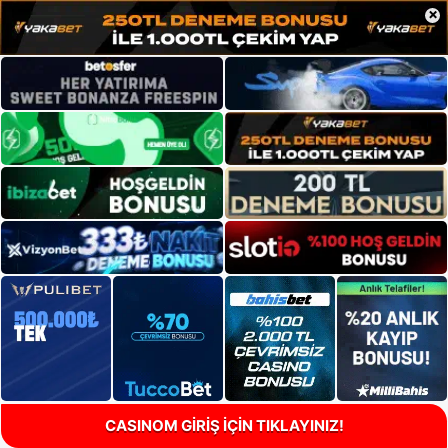
×
CASINOM GİRİŞ İÇİN TIKLAYINIZ!