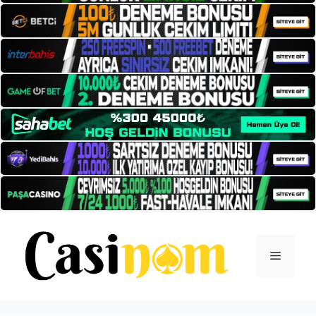
İçeriğe
atla
Menü