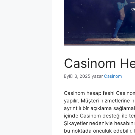
Casinom He
Eylül 3, 2025
yazar
Casinom
Casinom hesap feshi Casinom
yapılır. Müşteri hizmetlerine
ayrıntılı bir açıklama sağlam
içinde Casinom desteği ile tem
Şikayetler nedeniyle hesabını
bu noktada öncülük edebilir. 