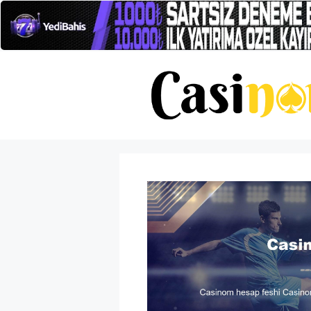
İçeriğe
atla