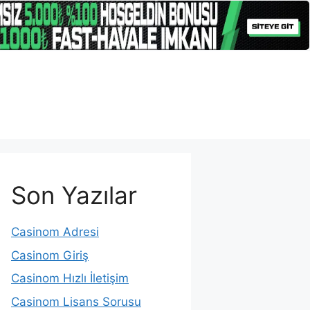
Son Yazılar
Casinom Adresi
Casinom Giriş
Casinom Hızlı İletişim
Casinom Lisans Sorusu