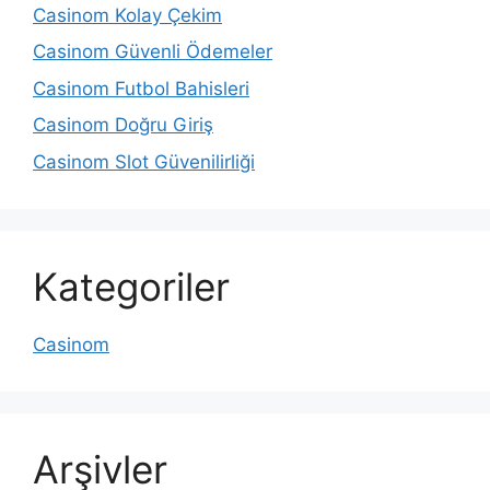
Casinom Kolay Çekim
Casinom Güvenli Ödemeler
Casinom Futbol Bahisleri
Casinom Doğru Giriş
Casinom Slot Güvenilirliği
Kategoriler
Casinom
Arşivler