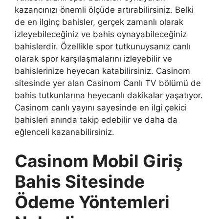
kazancınızı önemli ölçüde artırabilirsiniz. Belki
de en ilginç bahisler, gerçek zamanlı olarak
izleyebileceğiniz ve bahis oynayabileceğiniz
bahislerdir. Özellikle spor tutkunuysanız canlı
olarak spor karşılaşmalarını izleyebilir ve
bahislerinize heyecan katabilirsiniz. Casinom
sitesinde yer alan Casinom Canlı TV bölümü de
bahis tutkunlarına heyecanlı dakikalar yaşatıyor.
Casinom canlı yayını sayesinde en ilgi çekici
bahisleri anında takip edebilir ve daha da
eğlenceli kazanabilirsiniz.
Casinom Mobil Giriş
Bahis Sitesinde
Ödeme Yöntemleri