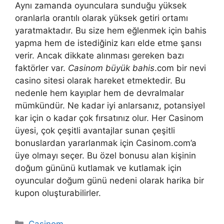
Aynı zamanda oyunculara sunduğu yüksek
oranlarla orantılı olarak yüksek getiri ortamı
yaratmaktadır. Bu size hem eğlenmek için bahis
yapma hem de istediğiniz karı elde etme şansı
verir. Ancak dikkate alınması gereken bazı
faktörler var.
Casinom büyük bahis
.com bir nevi
casino sitesi olarak hareket etmektedir. Bu
nedenle hem kayıplar hem de devralmalar
mümkündür. Ne kadar iyi anlarsanız, potansiyel
kar için o kadar çok fırsatınız olur. Her Casinom
üyesi, çok çeşitli avantajlar sunan çeşitli
bonuslardan yararlanmak için Casinom.com’a
üye olmayı seçer. Bu özel bonusu alan kişinin
doğum gününü kutlamak ve kutlamak için
oyuncular doğum günü nedeni olarak harika bir
kupon oluşturabilirler.
Kategoriler