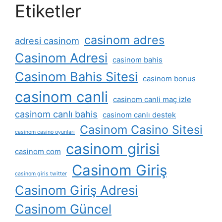
Etiketler
casinom adres
adresi casinom
Casinom Adresi
casinom bahis
Casinom Bahis Sitesi
casinom bonus
casinom canli
casinom canli maç izle
casinom canlı bahis
casinom canlı destek
Casinom Casino Sitesi
casinom casino oyunları
casinom girisi
casinom com
Casinom Giriş
casinom giris twitter
Casinom Giriş Adresi
Casinom Güncel