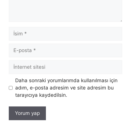
İsim
E-
posta
İnternet
sitesi
Daha sonraki yorumlarımda kullanılması için
adım, e-posta adresim ve site adresim bu
tarayıcıya kaydedilsin.