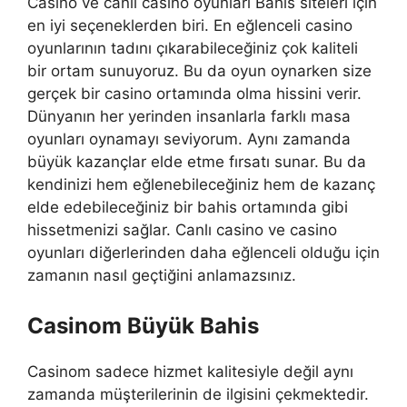
Casino ve canlı casino oyunları Bahis siteleri için
en iyi seçeneklerden biri. En eğlenceli casino
oyunlarının tadını çıkarabileceğiniz çok kaliteli
bir ortam sunuyoruz. Bu da oyun oynarken size
gerçek bir casino ortamında olma hissini verir.
Dünyanın her yerinden insanlarla farklı masa
oyunları oynamayı seviyorum. Aynı zamanda
büyük kazançlar elde etme fırsatı sunar. Bu da
kendinizi hem eğlenebileceğiniz hem de kazanç
elde edebileceğiniz bir bahis ortamında gibi
hissetmenizi sağlar. Canlı casino ve casino
oyunları diğerlerinden daha eğlenceli olduğu için
zamanın nasıl geçtiğini anlamazsınız.
Casinom Büyük Bahis
Casinom sadece hizmet kalitesiyle değil aynı
zamanda müşterilerinin de ilgisini çekmektedir.