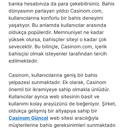
banka hesabınıza da para çekebilirsiniz. Bahis
dünyasının parlayan yıldızı Casinom.com,
kullanıcılarına konforlu bir bahis deneyimi
yaşatıyor. Bu anlamda kullanıcılar arasında
oldukça popülerdir. Memnuniyet ne kadar
yüksek olursa, bahisçiler siteyi o kadar çok
sevecektir. Bu bilinçle, Casinom.com, içerik
bahisçisi olmak isteyenler tarafından tercih
edilmektedir.
Casinom, kullanıcılarına geniş bir bahis
yelpazesi sunmaktadır. Ek olarak, Casinom
önemli bir ikramiyeye sahip olmakla ünlüdür.
Kullanıcılar ayrıca web sitesinin basit ve
kullanımı kolay arayüzünü de beğeniyor. Şirket,
oldukça gelişmiş bir altyapıya sahip bir
Casinom Güncel
web sitesi aracılığıyla
müşterilerine bahis gereksinimleri sunmaktadır.